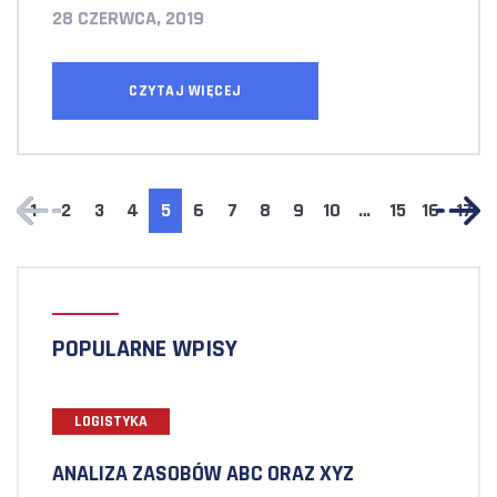
28 CZERWCA, 2019
CZYTAJ WIĘCEJ
1
2
3
4
5
6
7
8
9
10
…
15
16
17
POPULARNE WPISY
LOGISTYKA
ANALIZA ZASOBÓW ABC ORAZ XYZ