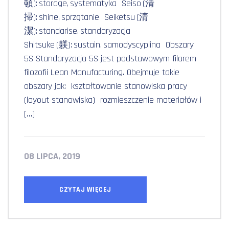
頓): storage, systematyka Seiso (清
掃): shine, sprzątanie Seiketsu (清
潔): standarise, standaryzacja
Shitsuke (躾): sustain, samodyscyplina Obszary
5S Standaryzacja 5S jest podstawowym filarem
filozofii Lean Manufacturing. Obejmuje takie
obszary jak: kształtowanie stanowiska pracy
(layout stanowiska) rozmieszczenie materiałów i
[…]
08 LIPCA, 2019
CZYTAJ WIĘCEJ