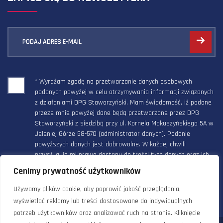
PODAJ ADRES E-MAIL
* Wyrażam zgodę na przetwarzanie danych osobowych
podanych powyżej w celu otrzymywania informacji związanych
z działaniami DPG Staworzyński. Mam świadomość, iż podane
przeze mnie powyżej dane będą przetwarzane przez DPG
Staworzyński z siedzibą przy ul. Kornela Makuszyńskiego 5A w
Jeleniej Górze 58-570 (administrator danych). Podanie
powyższych danych jest dobrowolne. W każdej chwili
przysługuje mi prawo dostępu do treści tych danych oraz ich
poprawienia, a powyższa zgoda może być odwołana w każdym
Cenimy prywatność użytkowników
czasie.
Używamy plików cookie, aby poprawić jakość przeglądania,
wyświetlać reklamy lub treści dostosowane do indywidualnych
potrzeb użytkowników oraz analizować ruch na stronie. Kliknięcie