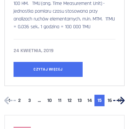
100 HM. TMU (ang. Time Measurement Unit) -
jednostka pomiaru czasu stosowana przy
analizach ruchów elementarnych, m.in. MTM. 1TMU
= 0,036 sek., 1 godzina = 100 000 TMU
24 KWIETNIA, 2019
CZYTAJ WIĘCEJ
1
2
3
…
10
11
12
13
14
15
16
17