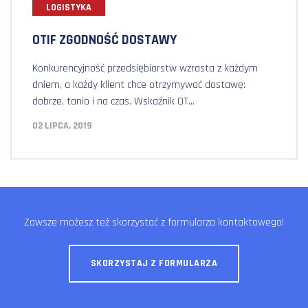
LOGISTYKA
OTIF ZGODNOŚĆ DOSTAWY
Konkurencyjność przedsiębiorstw wzrasta z każdym
dniem, a każdy klient chce otrzymywać dostawę:
dobrze, tanio i na czas. Wskaźnik OT...
02 LIPCA, 2019
Zawsze możesz też skorzystać z formularza kontaktowego!
SKORZYSTAJ Z FORMULARZA