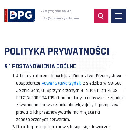
+48 (22) 290 55 44
info@staworzynski.com
POLITYKA PRYWATNOŚCI
§.1 POSTANOWIENIA OGÓLNE
Administratorem danych jest Doradztwo Przemysłowo –
Gospodarcze
Paweł Staworzyński
z siedzibą w 58-560
Jelenia Góra, ul. Sprzymierzonych 4, NIP: 611 211 75 03,
REGON: 230 904 019. Ochrona danych odbywa się zgodnie
z wymogami powszechnie obowiązujących przepisów
prawa, a ich przechowywanie ma miejsce na
zabezpieczonych serwerach.
Dla interpretacji terminów stosuje się słowniczek