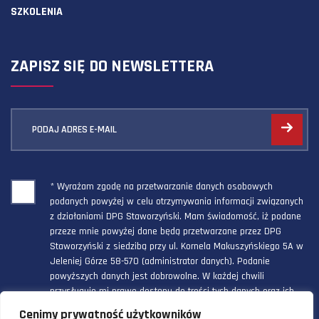
SZKOLENIA
ZAPISZ SIĘ DO NEWSLETTERA
PODAJ ADRES E-MAIL
* Wyrażam zgodę na przetwarzanie danych osobowych
podanych powyżej w celu otrzymywania informacji związanych
z działaniami DPG Staworzyński. Mam świadomość, iż podane
przeze mnie powyżej dane będą przetwarzane przez DPG
Staworzyński z siedzibą przy ul. Kornela Makuszyńskiego 5A w
Jeleniej Górze 58-570 (administrator danych). Podanie
powyższych danych jest dobrowolne. W każdej chwili
przysługuje mi prawo dostępu do treści tych danych oraz ich
poprawienia, a powyższa zgoda może być odwołana w każdym
Cenimy prywatność użytkowników