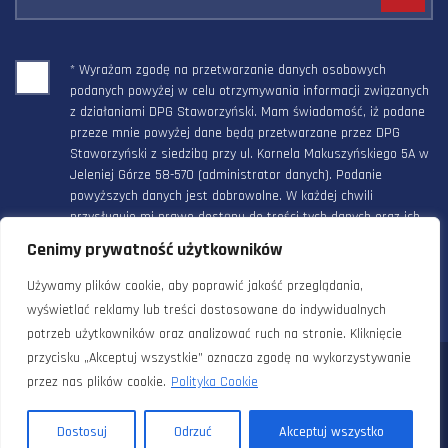
* Wyrażam zgodę na przetwarzanie danych osobowych
podanych powyżej w celu otrzymywania informacji związanych
z działaniami DPG Staworzyński. Mam świadomość, iż podane
przeze mnie powyżej dane będą przetwarzane przez DPG
Staworzyński z siedzibą przy ul. Kornela Makuszyńskiego 5A w
Jeleniej Górze 58-570 (administrator danych). Podanie
powyższych danych jest dobrowolne. W każdej chwili
przysługuje mi prawo dostępu do treści tych danych oraz ich
poprawienia, a powyższa zgoda może być odwołana w każdym
Cenimy prywatność użytkowników
czasie.
Używamy plików cookie, aby poprawić jakość przeglądania,
wyświetlać reklamy lub treści dostosowane do indywidualnych
potrzeb użytkowników oraz analizować ruch na stronie. Kliknięcie
przycisku „Akceptuj wszystkie” oznacza zgodę na wykorzystywanie
© 2024 Doradztwo Przemysłowo Gospodarcze Staworzyński. Wszelkie
przez nas plików cookie.
Polityka Cookie
prawa zastrzeżone. |
Polityka prywatności i cookies
Dostosuj
Odrzuć
Akceptuj wszystko
Realizacja:
OSW Creative