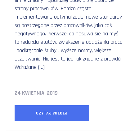
firmie zmiany najbardziej obawia się oporu ze
strony pracowników. Bardzo często
implementowane optymalizacje, nowe standardy
są postrzegane przez pracowników. jako coś
negatywnego. Pierwsze, co nasuwa się na myśl
to redukcja etatów, zwiększenie obciążenia pracą,
„podkręcanie śruby”, wyższe normy, większe
oczekiwania. Nie jest to jednak zgodne z prawdą.
Wdrażane […]
24 KWIETNIA, 2019
CZYTAJ WIĘCEJ