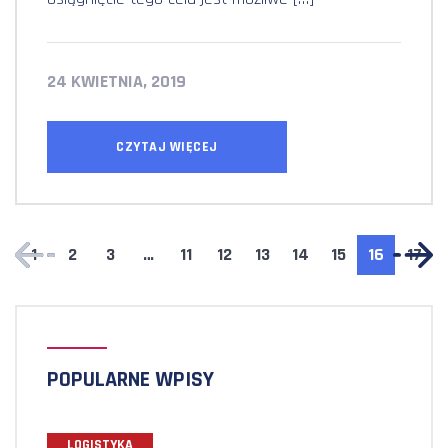
24 KWIETNIA, 2019
CZYTAJ WIĘCEJ
1
2
3
…
11
12
13
14
15
16
17
POPULARNE WPISY
LOGISTYKA