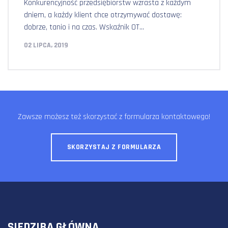
Konkurencyjność przedsiębiorstw wzrasta z każdym
dniem, a każdy klient chce otrzymywać dostawę:
dobrze, tanio i na czas. Wskaźnik OT...
02 LIPCA, 2019
Zawsze możesz też skorzystać z formularza kontaktowego!
SKORZYSTAJ Z FORMULARZA
SIEDZIBA GŁÓWNA