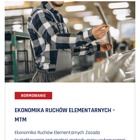
Shitsuke (躾): sustain, samodyscyplina Obszary 5S
Standaryzacja 5S jest podstawowym filarem filozofii
Lean Manufacturing. Obejmuje takie obszary jak:
kształtowanie stanowiska pracy (layout stanowiska)
rozmieszczenie materiałów i […]
NORMOWANIE
EKONOMIKA RUCHÓW ELEMENTARNYCH –
MTM
Ekonomika Ruchów Elementarnych Zasada