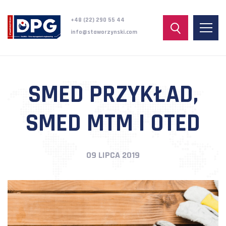
+48 (22) 290 55 44
info@staworzynski.com
SMED PRZYKŁAD,
SMED MTM I OTED
09 LIPCA 2019