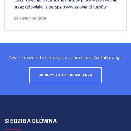
kształtowania optymalnej metody pracy wykonywanej
przez człowieka, z perspektywy sekwencji ruchów
elementarnych niezbędnych do wykonania zadania.
24 KWIETNIA, 2019
Standaryzacja metod pracy zgodna z zasadami
ekonomiki ruchów elementarnych ukierunkowana jest
na wykonanie zadania poprzez minimalną ilość ruchów,
jak najmniej czasochłonnych, wykonywanych
równocześnie obiema rękami. Połączenie zasady
ekonomiki ruchów elementarnych z zasadami filozofii
Zawsze możesz też skorzystać z formularza kontaktowego!
Lean Manufacturing pozwala, w procesie optymalizacji i
[…]
SKORZYSTAJ Z FORMULARZA
SIEDZIBA GŁÓWNA