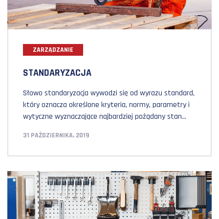
ZARZĄDZANIE
STANDARYZACJA
Słowo standaryzacja wywodzi się od wyrazu standard,
który oznacza określone kryteria, normy, parametry i
wytyczne wyznaczające najbardziej pożądany stan
środków i sposobu ich wykorzystania. Co to jest
31 PAŹDZIERNIKA, 2019
standaryzacja Standaryzacja jest jednym z
podstawowych narzędzi lean. Jest procesem
określania i wprowadzania standardów. Celem
standaryzacji jest określenie i zastosowanie
optymalnych kryteriów i wytycznych dotyczących
wykorzystania środków, ich […]