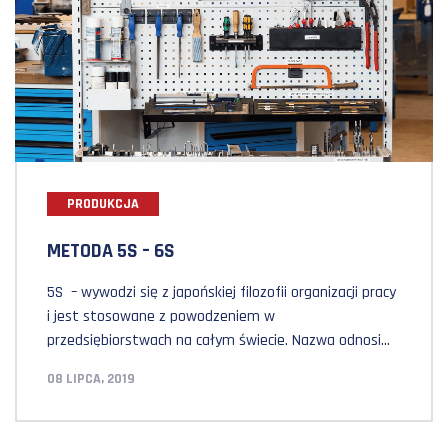
PRODUKCJA
METODA 5S – 6S
5S – wywodzi się z japońskiej filozofii organizacji pracy
i jest stosowane z powodzeniem w
przedsiębiorstwach na całym świecie. Nazwa odnosi
się do 5 słów zaczynających się na S: Seiri (整
08 LIPCA, 2019
理): sort, selekcja Seiton (整頓): storage, systematyka
Seiso (清掃): shine, sprzątanie Seiketsu (清
潔): standarise, standaryzacja