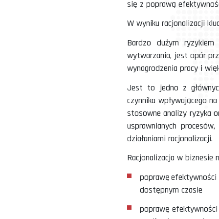
Racjonalizacja 
usługę. Racjonal
się z poprawą efe
W wyniku racjona
Bardzo dużym r
wytwarzania, je
wynagrodzenia pr
Jest to jedno z
czynnika wpływaj
stosowne analizy
usprawnianych p
działaniami racjo