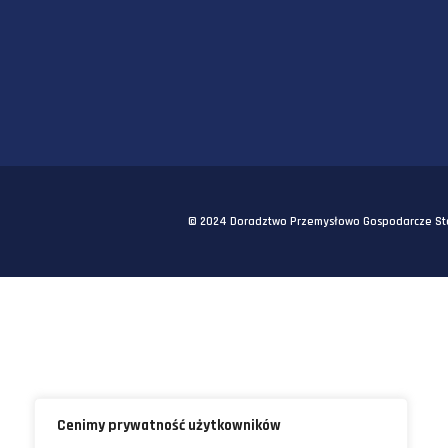
SIEDZIBA GŁÓWNA
58-570 JELENIA GÓRA
UL. KORNELA MAKUSZYŃSKIEGO 
TEL:
+48 22 290 5544
EMAIL:
INFO@STAWORZYNSKI.C