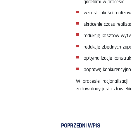
Racjonalizacja w
poprawę efe
dostępnym c
poprawę efek
gardłami w p
wzrost jakoś
skrócenie cza
redukcję kos
redukcję zbę
optymalizacj
poprawę konk