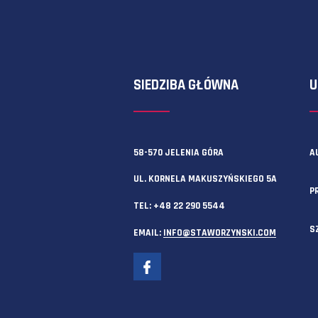
ess Process Reengineering 
lub Kaikaku – koncepcja wdr
usprawnień. Oznacza przemy
24 KWIETNIA, 2019
nowa oraz przeprojektowani
firmie prowadzące do popra
osiąganych wyników. Przepr
podlega od podstaw cały wy
lub cała organizacja (zmian
kompleksowe, a nie
kosmetyczne). Reenginering
znaczne zmiany organizacyj
nie zaś drobną poprawę, dl
rolę odgrywa czynnik ludzki.
Zawsze możesz też skorzystać z f
pominięcie jest często skut
niepowodzenia wdrażania B
Kaikaku (jap. 改革 […]