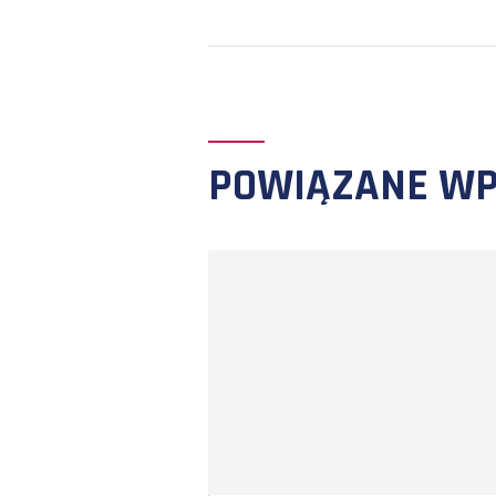
W procesie racjo
zadowolony jest
POPRZEDNI WPIS
POWIĄZANE