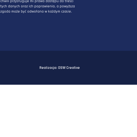
ZAPISZ SIĘ DO NEWSLETTERA
PODAJ ADRES E-MAIL
* Wyrażam zgodę na przetwarzanie danych
osobowych podanych powyżej w celu
otrzymywania informacji związanych z
działaniami DPG Staworzyński. Mam świadomo
iż podane przeze mnie powyżej dane będą
przetwarzane przez DPG Staworzyński z siedzi
przy ul. Kornela Makuszyńskiego 5A w Jeleniej
Górze 58-570 (administrator danych). Podanie