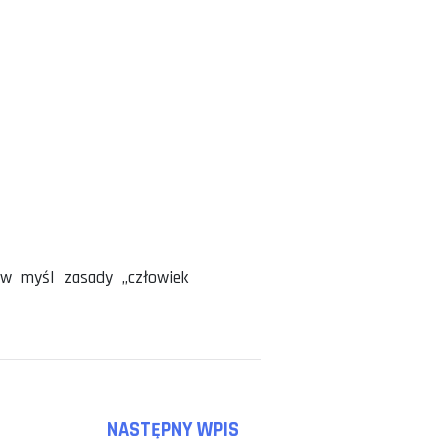
asobów firmy i jest ukierunkowana m.in. na:
nie wydajności pracy i wartości dodanej w
ajdroższych w eksploatacji i będących wąskimi
duktów oraz usług
 firmy
tacji zapasu
 usług