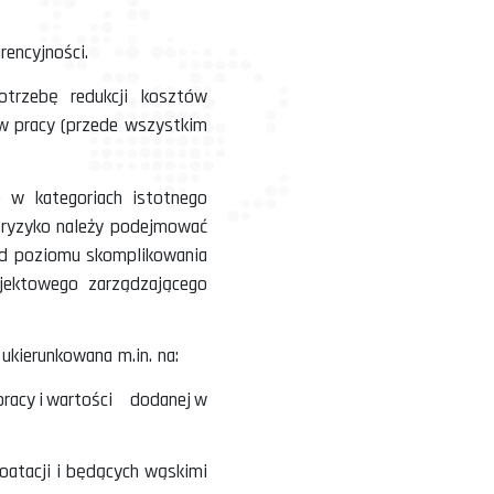
 na zmiany usprawniające proces, przedmiot,
b jednostkach administracji publicznej wiąże
w.
stotny wzrost konkurencyjności.
często za sobą potrzebę redukcji kosztów
gorszeniem warunków pracy (przede wszystkim
i być rozpatrywane w kategoriach istotnego
y zminimalizować to ryzyko należy podejmować
ych działań zależy od poziomu skomplikowania
czenia zespołu projektowego zarządzającego