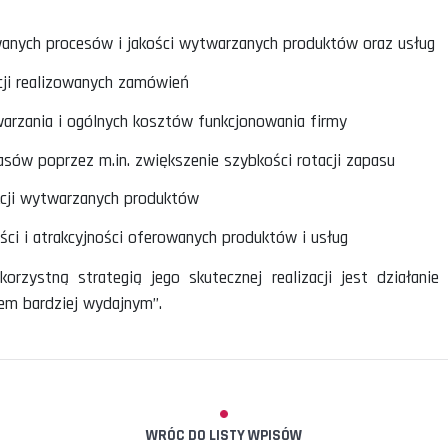
 biznesie najczęściej dotyczy kluczowych obszarów i z
ktywności czasu pracy pracowników przez zwiększe
zasie
tywności pracy maszyn i narzędzi. Szczególnie tych n
rocesie
ci realizowanych procesów i jakości wytwarzanych pro
su realizacji realizowanych zamówień
ztów wytwarzania i ogólnych kosztów funkcjonowania
dnych zapasów poprzez m.in. zwiększenie szybkości ro
ę konstrukcji wytwarzanych produktów
urencyjności i atrakcyjności oferowanych produktów i