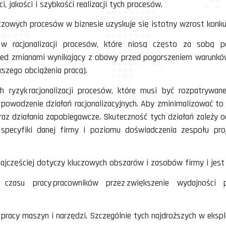
czyli zastosowanie środków, działań ukierunkowanych
izacja procesów biznesowych w przedsiębiorstwach lu
ktywności, jakości i szybkości realizacji tych procesó
lizacji kluczowych procesów w biznesie uzyskuje się i
yzykiem w racjonalizacji procesów, które niosą 
st opór przed zmianami wynikający z obawy przed po
acy i większego obciążenia pracą).
 głównych ryzyk racjonalizacji procesów, które mus
ącego na powodzenie działań racjonalizacyjnych. Ab
 ryzyka oraz działania zapobiegawcze. Skuteczność t
rocesów, specyfiki danej firmy i poziomu doświad
nalizacji.