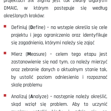
projektach Six Sigma jest tak zwany algorytm
DMAIC, w którym postępuje się według
określonych kroków:
Definiuj (
D
efine) – na wstępie określa się cele
projektu i jego ograniczenia oraz identyfikuje
się zagadnienia, którymi należy się zająć
Mierz (
M
easure) – celem tego etapu jest
zastanowienie się nad tym, co należy mierzyć
oraz zebranie danych o aktualnym stanie tak,
by ustalić poziom odniesienia i rozpoznać
skalę problemu
Analizuj (
A
nalyze) – następnie należy określić,
skąd wziął się problem. Aby to uczynić