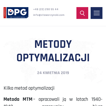
+48 (22) 290 55 44
info@staworzynski.com
METODY
OPTYMALIZACJI
24 KWIETNIA 2019
Kilka metod optymalizacji
Metoda MTM
– opracowali ją w latach 1940-