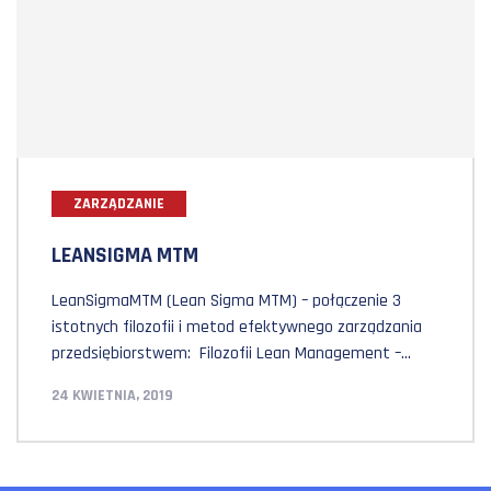
ZARZĄDZANIE
LEANSIGMA MTM
LeanSigmaMTM (Lean Sigma MTM) – połączenie 3
istotnych filozofii i metod efektywnego zarządzania
przedsiębiorstwem: Filozofii Lean Management –
wywodzącej się z Japonii i zakładów Toyoty Zasady
24 KWIETNIA, 2019
ekonomiki ruchów elementarnych z wykorzystaniem
narzędzi analitycznych MTM, która powstała w USA
ponad pół wieku temu, a jej protoplastą był Pan
Frank Bunker Gilbreth. Pionierem w