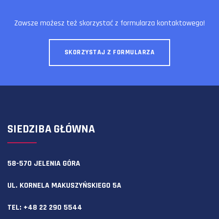
Polsce był Pan Romulald Wołk, który pierwsze
wzmianki opisał w […]
Zawsze możesz też skorzystać z formularza kontaktowego!
SKORZYSTAJ Z FORMULARZA
SIEDZIBA GŁÓWNA
58-570 JELENIA GÓRA
UL. KORNELA MAKUSZYŃSKIEGO 5A
TEL:
+48 22 290 5544