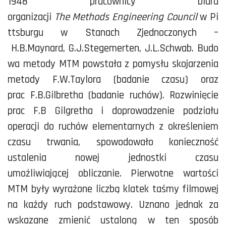
1948 pracownicy biura
organizacji
The
Methods
Engineering
Council
w Pi
ttsburgu w Stanach Zjednoczonych –
H.B.Maynard, G.J.Stegemerten, J.L.Schwab. Budo
wa metody MTM powstała z pomysłu skojarzenia
metody F.W.Taylora (badanie czasu) oraz
prac F.B.Gilbretha (badanie ruchów). Rozwinięcie
prac F.B Gilgretha i doprowadzenie podziału
operacji do ruchów elementarnych z określeniem
czasu trwania, spowodowało konieczność
ustalenia nowej jednostki czasu
umożliwiającej obliczanie. Pierwotne wartości
MTM były wyrażone liczbą klatek taśmy filmowej
na każdy ruch podstawowy. Uznano jednak za
wskazane zmienić ustaloną w ten sposób