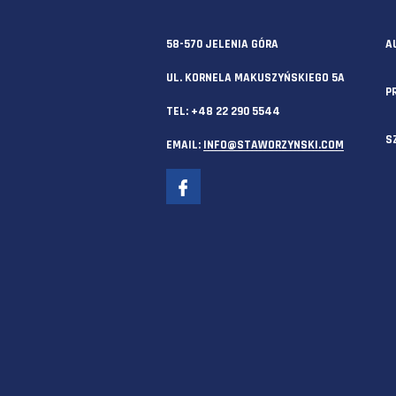
SIEDZIBA GŁÓWNA
58-570 JELENIA GÓRA
UL. KORNELA MAKUSZYŃSKIEGO 
TEL:
+48 22 290 5544
EMAIL:
INFO@STAWORZYNSKI.C