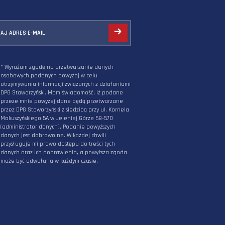
ZAPISZ SIĘ DO NEWSLETTERA
PODAJ ADRES E-MAIL
* Wyrażam zgodę na przetwarzanie danych
osobowych podanych powyżej w celu
otrzymywania informacji związanych z działani
DPG Staworzyński. Mam świadomość, iż podane
przeze mnie powyżej dane będą przetwarzane
przez DPG Staworzyński z siedzibą przy ul. Korn
Makuszyńskiego 5A w Jeleniej Górze 58-570
(administrator danych). Podanie powyższych
danych jest dobrowolne. W każdej chwili
przysługuje mi prawo dostępu do treści tych
danych oraz ich poprawienia, a powyższa zgo