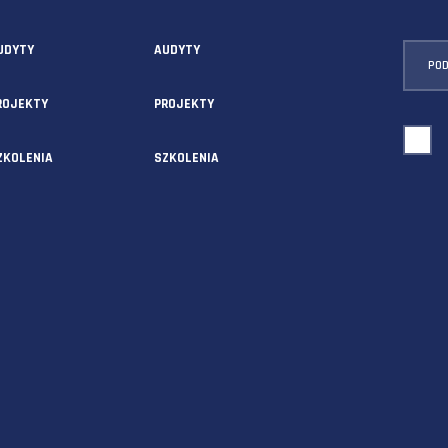
USŁUGI
O NAS
AUDYTY
AUDYTY
5A
PROJEKTY
PROJEKTY
SZKOLENIA
SZKOLENIA
OM