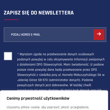
ZAPISZ SIĘ DO NEWSLETTERA
PODAJ ADRES E-MAIL
* Wyrażam zgodę na przetwarzanie danych osobowych
podanych powyżej w celu otrzymywania informacji związanych
z działaniami DPG Staworzyński. Mam świadomość, iż podane
przeze mnie powyżej dane będą przetwarzane przez DPG
Staworzyński z siedzibą przy ul. Kornela Makuszyńskiego 5A w
Jeleniej Górze 58-570 (administrator danych). Podanie
powyższych danych jest dobrowolne. W każdej chwili
przysługuje mi prawo dostępu do treści tych danych oraz ich
poprawienia, a powyższa zgoda może być odwołana w każdym
Cenimy prywatność użytkowników
czasie.
Używamy plików cookie, aby poprawić jakość przeglądania,