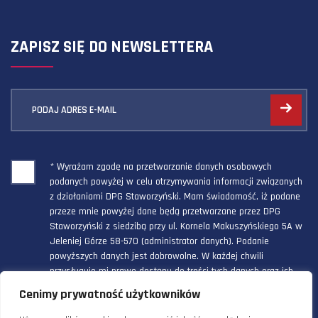
ZAPISZ SIĘ DO NEWSLETTERA
PODAJ ADRES E-MAIL
* Wyrażam zgodę na przetwarzanie danych osobowych
podanych powyżej w celu otrzymywania informacji związanych
z działaniami DPG Staworzyński. Mam świadomość, iż podane
przeze mnie powyżej dane będą przetwarzane przez DPG
Staworzyński z siedzibą przy ul. Kornela Makuszyńskiego 5A w
Jeleniej Górze 58-570 (administrator danych). Podanie
powyższych danych jest dobrowolne. W każdej chwili
przysługuje mi prawo dostępu do treści tych danych oraz ich
poprawienia, a powyższa zgoda może być odwołana w każdym
Cenimy prywatność użytkowników
czasie.