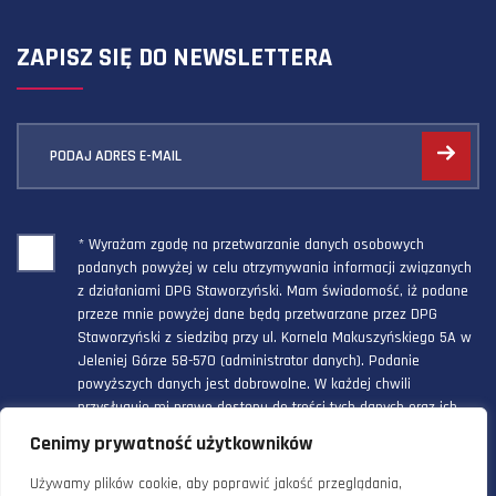
ZAPISZ SIĘ DO NEWSLETTERA
PODAJ ADRES E-MAIL
* Wyrażam zgodę na przetwarzanie danych osobowych
podanych powyżej w celu otrzymywania informacji związanych
z działaniami DPG Staworzyński. Mam świadomość, iż podane
przeze mnie powyżej dane będą przetwarzane przez DPG
Staworzyński z siedzibą przy ul. Kornela Makuszyńskiego 5A w
Jeleniej Górze 58-570 (administrator danych). Podanie
powyższych danych jest dobrowolne. W każdej chwili
przysługuje mi prawo dostępu do treści tych danych oraz ich
poprawienia, a powyższa zgoda może być odwołana w każdym
Cenimy prywatność użytkowników
czasie.
Używamy plików cookie, aby poprawić jakość przeglądania,