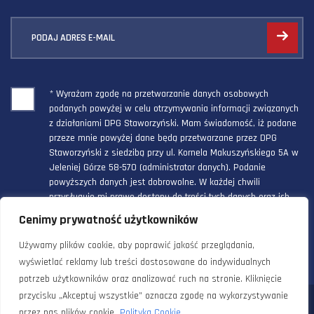
PODAJ ADRES E-MAIL
* Wyrażam zgodę na przetwarzanie danych osobowych
podanych powyżej w celu otrzymywania informacji związanych
z działaniami DPG Staworzyński. Mam świadomość, iż podane
przeze mnie powyżej dane będą przetwarzane przez DPG
Staworzyński z siedzibą przy ul. Kornela Makuszyńskiego 5A w
Jeleniej Górze 58-570 (administrator danych). Podanie
powyższych danych jest dobrowolne. W każdej chwili
przysługuje mi prawo dostępu do treści tych danych oraz ich
poprawienia, a powyższa zgoda może być odwołana w każdym
Cenimy prywatność użytkowników
czasie.
Używamy plików cookie, aby poprawić jakość przeglądania,
wyświetlać reklamy lub treści dostosowane do indywidualnych
potrzeb użytkowników oraz analizować ruch na stronie. Kliknięcie
przycisku „Akceptuj wszystkie” oznacza zgodę na wykorzystywanie
© 2024 Doradztwo Przemysłowo Gospodarcze Staworzyński. Wszelkie
przez nas plików cookie.
Polityka Cookie