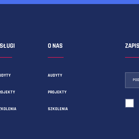
ormularza kontaktowego!
USŁUGI
O NAS
AUDYTY
AUDYTY