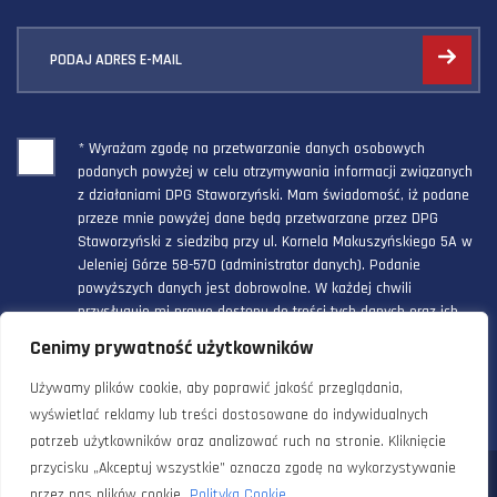
PODAJ ADRES E-MAIL
* Wyrażam zgodę na przetwarzanie danych osobowych
podanych powyżej w celu otrzymywania informacji związanych
z działaniami DPG Staworzyński. Mam świadomość, iż podane
przeze mnie powyżej dane będą przetwarzane przez DPG
Staworzyński z siedzibą przy ul. Kornela Makuszyńskiego 5A w
Jeleniej Górze 58-570 (administrator danych). Podanie
powyższych danych jest dobrowolne. W każdej chwili
przysługuje mi prawo dostępu do treści tych danych oraz ich
poprawienia, a powyższa zgoda może być odwołana w każdym
Cenimy prywatność użytkowników
czasie.
Używamy plików cookie, aby poprawić jakość przeglądania,
wyświetlać reklamy lub treści dostosowane do indywidualnych
potrzeb użytkowników oraz analizować ruch na stronie. Kliknięcie
przycisku „Akceptuj wszystkie” oznacza zgodę na wykorzystywanie
© 2024 Doradztwo Przemysłowo Gospodarcze Staworzyński. Wszelkie
przez nas plików cookie.
Polityka Cookie