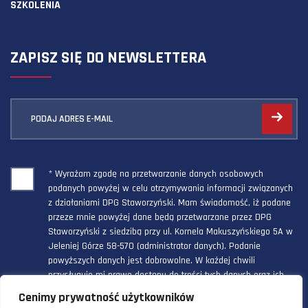
SZKOLENIA
ZAPISZ SIĘ DO NEWSLETTERA
PODAJ ADRES E-MAIL
* Wyrażam zgodę na przetwarzanie danych osobowych
podanych powyżej w celu otrzymywania informacji związanych
z działaniami DPG Staworzyński. Mam świadomość, iż podane
przeze mnie powyżej dane będą przetwarzane przez DPG
Staworzyński z siedzibą przy ul. Kornela Makuszyńskiego 5A w
Jeleniej Górze 58-570 (administrator danych). Podanie
powyższych danych jest dobrowolne. W każdej chwili
przysługuje mi prawo dostępu do treści tych danych oraz ich
poprawienia, a powyższa zgoda może być odwołana w każdym
Cenimy prywatność użytkowników
czasie.