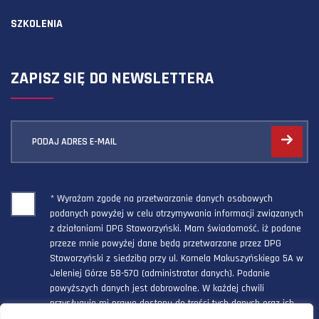
SZKOLENIA
ZAPISZ SIĘ DO NEWSLETTERA
PODAJ ADRES E-MAIL
* Wyrażam zgodę na przetwarzanie danych osobowych
podanych powyżej w celu otrzymywania informacji związanych
z działaniami DPG Staworzyński. Mam świadomość, iż podane
przeze mnie powyżej dane będą przetwarzane przez DPG
Staworzyński z siedzibą przy ul. Kornela Makuszyńskiego 5A w
Jeleniej Górze 58-570 (administrator danych). Podanie
powyższych danych jest dobrowolne. W każdej chwili
przysługuje mi prawo dostępu do treści tych danych oraz ich
poprawienia, a powyższa zgoda może być odwołana w każdym