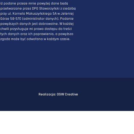
PODAJ ADRES E-MAIL
* Wyrażam zgodę na przetwarzanie danych
osobowych podanych powyżej w celu
otrzymywania informacji związanych z
działaniami DPG Staworzyński. Mam świadomo
iż podane przeze mnie powyżej dane będą
przetwarzane przez DPG Staworzyński z siedzi
przy ul. Kornela Makuszyńskiego 5A w Jeleniej
Górze 58-570 (administrator danych). Podanie
powyższych danych jest dobrowolne. W każdej
chwili przysługuje mi prawo dostępu do treści
tych danych oraz ich poprawienia, a powyższa
zgoda może być odwołana w każdym czasie.