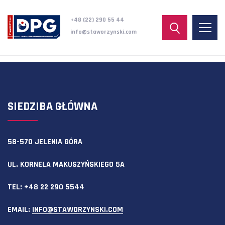
+48 (22) 290 55 44
info@staworzynski.com
SIEDZIBA GŁÓWNA
58-570 JELENIA GÓRA
UL. KORNELA MAKUSZYŃSKIEGO 5A
TEL:
+48 22 290 5544
EMAIL:
INFO@STAWORZYNSKI.COM