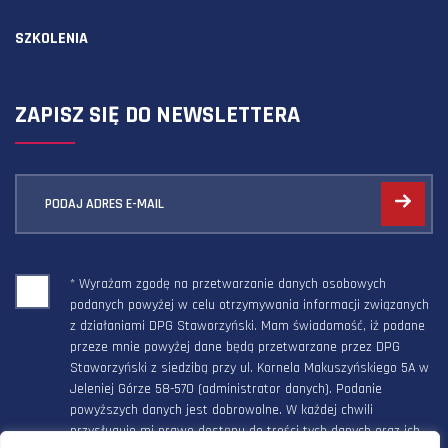
SZKOLENIA
ZAPISZ SIĘ DO NEWSLETTERA
PODAJ ADRES E-MAIL
* Wyrażam zgodę na przetwarzanie danych osobowych
podanych powyżej w celu otrzymywania informacji związanych
z działaniami DPG Staworzyński. Mam świadomość, iż podane
przeze mnie powyżej dane będą przetwarzane przez DPG
Staworzyński z siedzibą przy ul. Kornela Makuszyńskiego 5A w
Jeleniej Górze 58-570 (administrator danych). Podanie
powyższych danych jest dobrowolne. W każdej chwili
przysługuje mi prawo dostępu do treści tych danych oraz ich