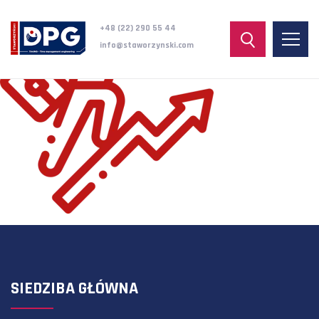
+48 (22) 290 55 44
info@staworzynski.com
SIEDZIBA GŁÓWNA