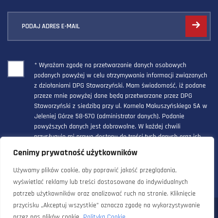
PODAJ ADRES E-MAIL
* Wyrażam zgodę na przetwarzanie danych osobowych
podanych powyżej w celu otrzymywania informacji związanych
z działaniami DPG Staworzyński. Mam świadomość, iż podane
przeze mnie powyżej dane będą przetwarzane przez DPG
Staworzyński z siedzibą przy ul. Kornela Makuszyńskiego 5A w
Jeleniej Górze 58-570 (administrator danych). Podanie
powyższych danych jest dobrowolne. W każdej chwili
przysługuje mi prawo dostępu do treści tych danych oraz ich
poprawienia, a powyższa zgoda może być odwołana w każdym
Cenimy prywatność użytkowników
czasie.
Używamy plików cookie, aby poprawić jakość przeglądania,
wyświetlać reklamy lub treści dostosowane do indywidualnych
potrzeb użytkowników oraz analizować ruch na stronie. Kliknięcie
przycisku „Akceptuj wszystkie” oznacza zgodę na wykorzystywanie
© 2024 Doradztwo Przemysłowo Gospodarcze Staworzyński. Wszelkie
przez nas plików cookie.
Polityka Cookie