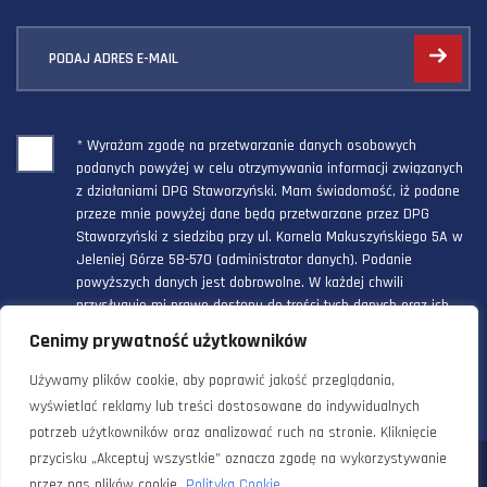
PODAJ ADRES E-MAIL
* Wyrażam zgodę na przetwarzanie danych osobowych
podanych powyżej w celu otrzymywania informacji związanych
z działaniami DPG Staworzyński. Mam świadomość, iż podane
przeze mnie powyżej dane będą przetwarzane przez DPG
Staworzyński z siedzibą przy ul. Kornela Makuszyńskiego 5A w
Jeleniej Górze 58-570 (administrator danych). Podanie
powyższych danych jest dobrowolne. W każdej chwili
przysługuje mi prawo dostępu do treści tych danych oraz ich
poprawienia, a powyższa zgoda może być odwołana w każdym
Cenimy prywatność użytkowników
czasie.
Używamy plików cookie, aby poprawić jakość przeglądania,
wyświetlać reklamy lub treści dostosowane do indywidualnych
potrzeb użytkowników oraz analizować ruch na stronie. Kliknięcie
przycisku „Akceptuj wszystkie” oznacza zgodę na wykorzystywanie
© 2024 Doradztwo Przemysłowo Gospodarcze Staworzyński. Wszelkie
przez nas plików cookie.
Polityka Cookie