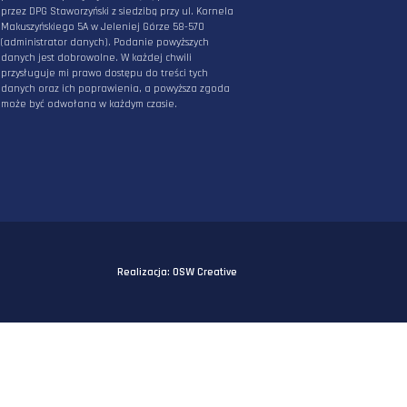
osobowych podanych powyżej w celu
otrzymywania informacji związanych z działani
DPG Staworzyński. Mam świadomość, iż podane
przeze mnie powyżej dane będą przetwarzane
przez DPG Staworzyński z siedzibą przy ul. Korn
Makuszyńskiego 5A w Jeleniej Górze 58-570
(administrator danych). Podanie powyższych
danych jest dobrowolne. W każdej chwili
przysługuje mi prawo dostępu do treści tych
danych oraz ich poprawienia, a powyższa zgo
może być odwołana w każdym czasie.
ości i cookies
Realizacja:
OSW Creat