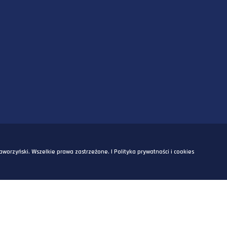
SZKOLENIA
SZKOLENIA
OM
odarcze Staworzyński. Wszelkie prawa zastrzeżone. |
Polityka prywatn