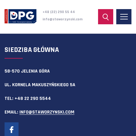
+48 (22) 290 55 44
info@staworzynski.com
SIEDZIBA GŁÓWNA
58-570 JELENIA GÓRA
UL. KORNELA MAKUSZYŃSKIEGO 5A
TEL:
+48 22 290 5544
EMAIL:
INFO@STAWORZYNSKI.COM