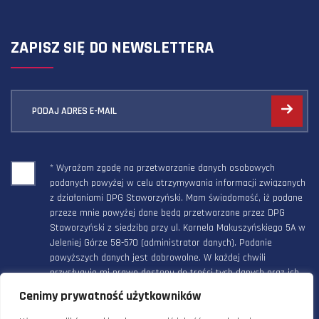
ZAPISZ SIĘ DO NEWSLETTERA
PODAJ ADRES E-MAIL
* Wyrażam zgodę na przetwarzanie danych osobowych
podanych powyżej w celu otrzymywania informacji związanych
z działaniami DPG Staworzyński. Mam świadomość, iż podane
przeze mnie powyżej dane będą przetwarzane przez DPG
Staworzyński z siedzibą przy ul. Kornela Makuszyńskiego 5A w
Jeleniej Górze 58-570 (administrator danych). Podanie
powyższych danych jest dobrowolne. W każdej chwili
przysługuje mi prawo dostępu do treści tych danych oraz ich
poprawienia, a powyższa zgoda może być odwołana w każdym
Cenimy prywatność użytkowników
czasie.