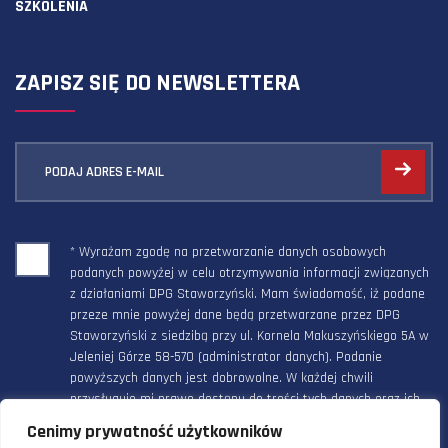
SZKOLENIA
ZAPISZ SIĘ DO NEWSLETTERA
PODAJ ADRES E-MAIL
* Wyrażam zgodę na przetwarzanie danych osobowych
podanych powyżej w celu otrzymywania informacji związanych
z działaniami DPG Staworzyński. Mam świadomość, iż podane
przeze mnie powyżej dane będą przetwarzane przez DPG
Staworzyński z siedzibą przy ul. Kornela Makuszyńskiego 5A w
Jeleniej Górze 58-570 (administrator danych). Podanie
powyższych danych jest dobrowolne. W każdej chwili
przysługuje mi prawo dostępu do treści tych danych oraz ich
poprawienia, a powyższa zgoda może być odwołana w każdym
Cenimy prywatność użytkowników
czasie.