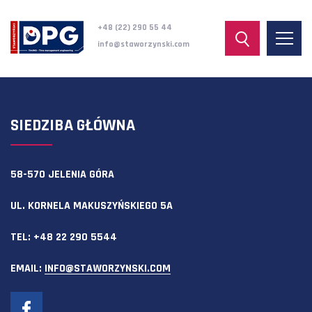
+48 (22) 290 55 44
info@staworzynski.com
SIEDZIBA GŁÓWNA
58-570 JELENIA GÓRA
UL. KORNELA MAKUSZYŃSKIEGO 5A
TEL:
+48 22 290 5544
EMAIL:
INFO@STAWORZYNSKI.COM