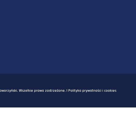
SZKOLENIA
SZKOLENIA
OM
odarcze Staworzyński. Wszelkie prawa zastrzeżone. |
Polityka prywatn