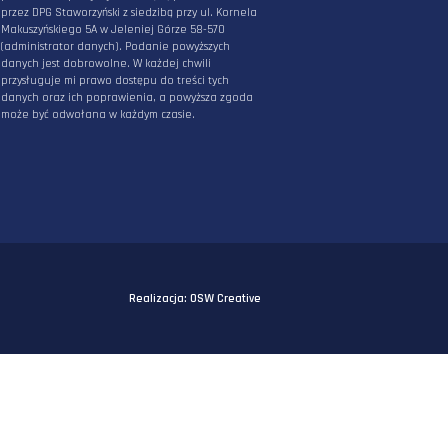
osobowych podanych powyżej w celu
otrzymywania informacji związanych z działani
DPG Staworzyński. Mam świadomość, iż podane
przeze mnie powyżej dane będą przetwarzane
przez DPG Staworzyński z siedzibą przy ul. Korn
Makuszyńskiego 5A w Jeleniej Górze 58-570
(administrator danych). Podanie powyższych
danych jest dobrowolne. W każdej chwili
przysługuje mi prawo dostępu do treści tych
danych oraz ich poprawienia, a powyższa zgo
może być odwołana w każdym czasie.
ości i cookies
Realizacja:
OSW Creat