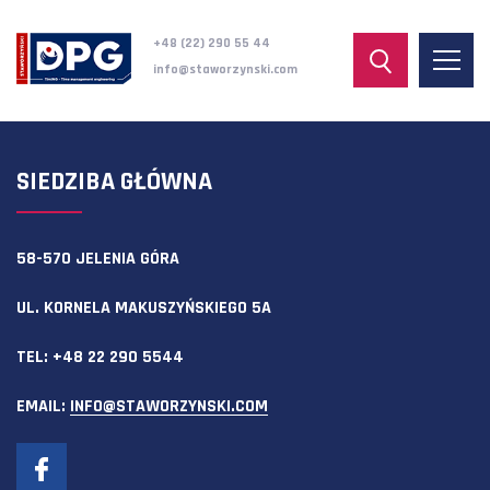
+48 (22) 290 55 44
info@staworzynski.com
SIEDZIBA GŁÓWNA
58-570 JELENIA GÓRA
UL. KORNELA MAKUSZYŃSKIEGO 5A
TEL:
+48 22 290 5544
EMAIL:
INFO@STAWORZYNSKI.COM