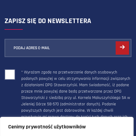
ZAPISZ SIĘ DO NEWSLETTERA
PODAJ ADRES E-MAIL
* Wyrażam zgodę na przetwarzanie danych osobowych
podanych powyżej w celu otrzymywania informacji związanych
z działaniami DPG Staworzyński. Mam świadomość, iż podane
przeze mnie powyżej dane będą przetwarzane przez DPG
Staworzyński z siedzibą przy ul. Kornela Makuszyńskiego 5A w
Jeleniej Górze 58-570 (administrator danych). Podanie
powyższych danych jest dobrowolne. W każdej chwili
przysługuje mi prawo dostępu do treści tych danych oraz ich
poprawienia, a powyższa zgoda może być odwołana w każdym
Cenimy prywatność użytkowników
czasie.