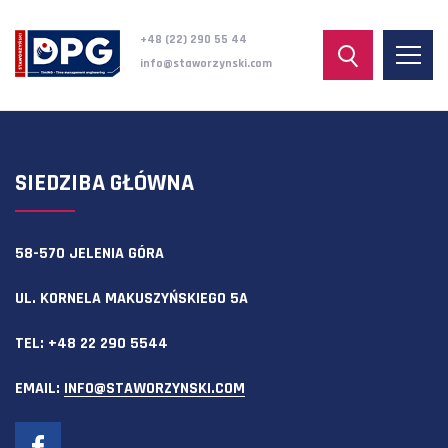
+48 (22) 290 55 44
info@staworzynski.com
SIEDZIBA GŁÓWNA
58-570 JELENIA GÓRA
UL. KORNELA MAKUSZYŃSKIEGO 5A
TEL:
+48 22 290 5544
EMAIL:
INFO@STAWORZYNSKI.COM