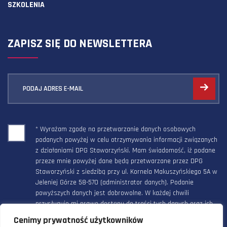
SZKOLENIA
ZAPISZ SIĘ DO NEWSLETTERA
PODAJ ADRES E-MAIL
* Wyrażam zgodę na przetwarzanie danych osobowych
podanych powyżej w celu otrzymywania informacji związanych
z działaniami DPG Staworzyński. Mam świadomość, iż podane
przeze mnie powyżej dane będą przetwarzane przez DPG
Staworzyński z siedzibą przy ul. Kornela Makuszyńskiego 5A w
Jeleniej Górze 58-570 (administrator danych). Podanie
powyższych danych jest dobrowolne. W każdej chwili
przysługuje mi prawo dostępu do treści tych danych oraz ich
poprawienia, a powyższa zgoda może być odwołana w każdym
Cenimy prywatność użytkowników
czasie.