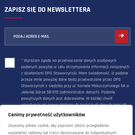
ZAPISZ SIĘ DO NEWSLETTERA
PODAJ ADRES E-MAIL
* Wyrażam zgodę na przetwarzanie danych osobowych
podanych powyżej w celu otrzymywania informacji związanych
z działaniami DPG Staworzyński. Mam świadomość, iż podane
przeze mnie powyżej dane będą przetwarzane przez DPG
Staworzyński z siedzibą przy ul. Kornela Makuszyńskiego 5A w
Jeleniej Górze 58-570 (administrator danych). Podanie
powyższych danych jest dobrowolne. W każdej chwili
przysługuje mi prawo dostępu do treści tych danych oraz ich
poprawienia, a powyższa zgoda może być odwołana w każdym
Cenimy prywatność użytkowników
czasie.
Używamy plików cookie, aby poprawić jakość przeglądania,
wyświetlać reklamy lub treści dostosowane do indywidualnych