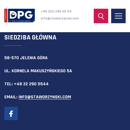
+48 (22) 290 55 44
info@staworzynski.com
SIEDZIBA GŁÓWNA
58-570 JELENIA GÓRA
UL. KORNELA MAKUSZYŃSKIEGO 5A
TEL:
+48 22 290 5544
EMAIL:
INFO@STAWORZYNSKI.COM