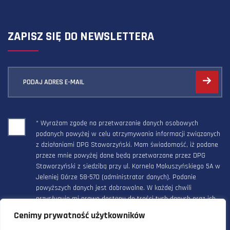
ZAPISZ SIĘ DO NEWSLETTERA
PODAJ ADRES E-MAIL
* Wyrażam zgodę na przetwarzanie danych osobowych
podanych powyżej w celu otrzymywania informacji związanych
z działaniami DPG Staworzyński. Mam świadomość, iż podane
przeze mnie powyżej dane będą przetwarzane przez DPG
Staworzyński z siedzibą przy ul. Kornela Makuszyńskiego 5A w
Jeleniej Górze 58-570 (administrator danych). Podanie
powyższych danych jest dobrowolne. W każdej chwili
przysługuje mi prawo dostępu do treści tych danych oraz ich
poprawienia, a powyższa zgoda może być odwołana w każdym
Cenimy prywatność użytkowników
czasie.