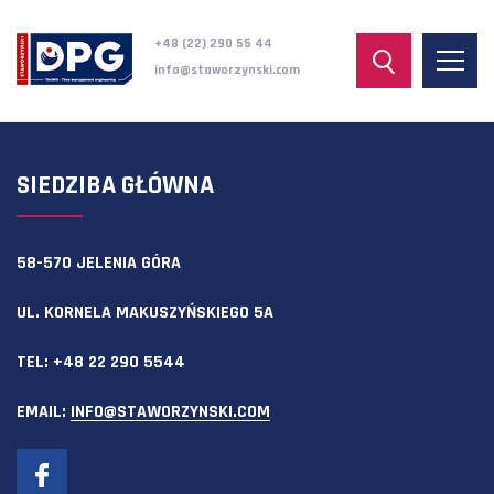
+48 (22) 290 55 44
info@staworzynski.com
SIEDZIBA GŁÓWNA
58-570 JELENIA GÓRA
UL. KORNELA MAKUSZYŃSKIEGO 5A
TEL:
+48 22 290 5544
EMAIL:
INFO@STAWORZYNSKI.COM