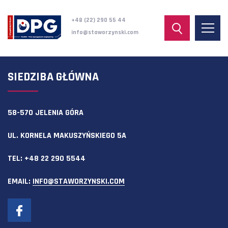
+48 (22) 290 55 44
info@staworzynski.com
SIEDZIBA GŁÓWNA
58-570 JELENIA GÓRA
UL. KORNELA MAKUSZYŃSKIEGO 5A
TEL:
+48 22 290 5544
EMAIL:
INFO@STAWORZYNSKI.COM