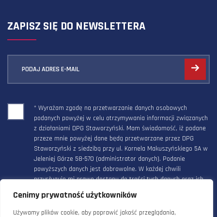
ZAPISZ SIĘ DO NEWSLETTERA
PODAJ ADRES E-MAIL
* Wyrażam zgodę na przetwarzanie danych osobowych
podanych powyżej w celu otrzymywania informacji związanych
z działaniami DPG Staworzyński. Mam świadomość, iż podane
przeze mnie powyżej dane będą przetwarzane przez DPG
Staworzyński z siedzibą przy ul. Kornela Makuszyńskiego 5A w
Jeleniej Górze 58-570 (administrator danych). Podanie
powyższych danych jest dobrowolne. W każdej chwili
przysługuje mi prawo dostępu do treści tych danych oraz ich
poprawienia, a powyższa zgoda może być odwołana w każdym
Cenimy prywatność użytkowników
czasie.
Używamy plików cookie, aby poprawić jakość przeglądania,