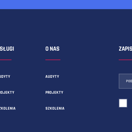
ormularza kontaktowego!
USŁUGI
O NAS