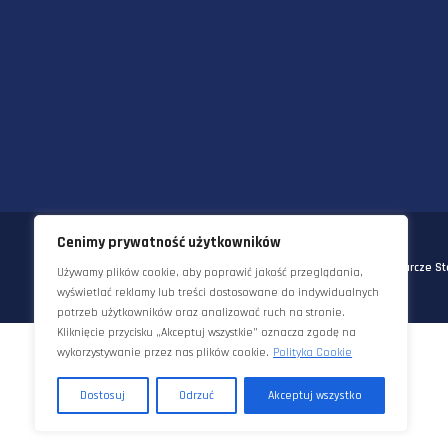
58-570 JELENIA GÓRA
UL. KORNELA MAKUSZYŃSKIEGO 
TEL:
+48 22 290 5544
EMAIL:
INFO@STAWORZYNSKI.C