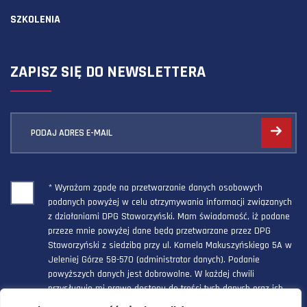
SZKOLENIA
ZAPISZ SIĘ DO NEWSLETTERA
PODAJ ADRES E-MAIL
* Wyrażam zgodę na przetwarzanie danych osobowych
podanych powyżej w celu otrzymywania informacji związanych
z działaniami DPG Staworzyński. Mam świadomość, iż podane
przeze mnie powyżej dane będą przetwarzane przez DPG
Staworzyński z siedzibą przy ul. Kornela Makuszyńskiego 5A w
Jeleniej Górze 58-570 (administrator danych). Podanie
powyższych danych jest dobrowolne. W każdej chwili
przysługuje mi prawo dostępu do treści tych danych oraz ich
poprawienia, a powyższa zgoda może być odwołana w każdym