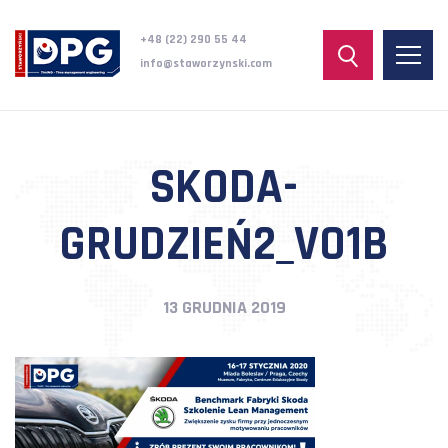
+48 (22) 290 55 44
info@staworzynski.com
SKODA-
GRUDZIEŃ2_V01B
13 GRUDNIA 2019