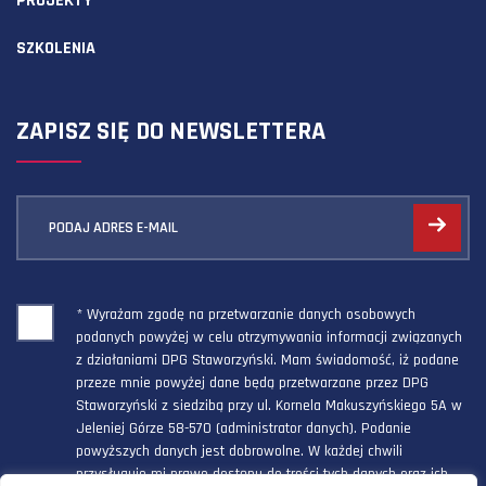
PROJEKTY
SZKOLENIA
ZAPISZ SIĘ DO NEWSLETTERA
PODAJ ADRES E-MAIL
* Wyrażam zgodę na przetwarzanie danych osobowych
podanych powyżej w celu otrzymywania informacji związanych
z działaniami DPG Staworzyński. Mam świadomość, iż podane
przeze mnie powyżej dane będą przetwarzane przez DPG
Staworzyński z siedzibą przy ul. Kornela Makuszyńskiego 5A w
Jeleniej Górze 58-570 (administrator danych). Podanie
powyższych danych jest dobrowolne. W każdej chwili
przysługuje mi prawo dostępu do treści tych danych oraz ich