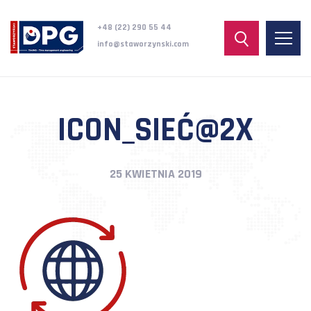
+48 (22) 290 55 44
info@staworzynski.com
ICON_SIEĆ@2X
25 KWIETNIA 2019