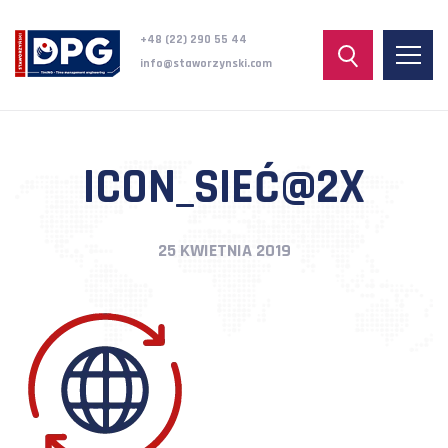
+48 (22) 290 55 44
info@staworzynski.com
ICON_SIEĆ@2X
25 KWIETNIA 2019