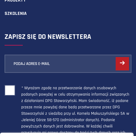
PROJEKTY
SZKOLENIA
ZAPISZ SIĘ DO NEWSLETTERA
PODAJ ADRES E-MAIL
* Wyrażam zgodę na przetwarzanie danych osobowych
podanych powyżej w celu otrzymywania informacji związanych
z działaniami DPG Staworzyński. Mam świadomość, iż podane
przeze mnie powyżej dane będą przetwarzane przez DPG
Staworzyński z siedzibą przy ul. Kornela Makuszyńskiego 5A w
Jeleniej Górze 58-570 (administrator danych). Podanie
powyższych danych jest dobrowolne. W każdej chwili
przysługuje mi prawo dostępu do treści tych danych oraz ich