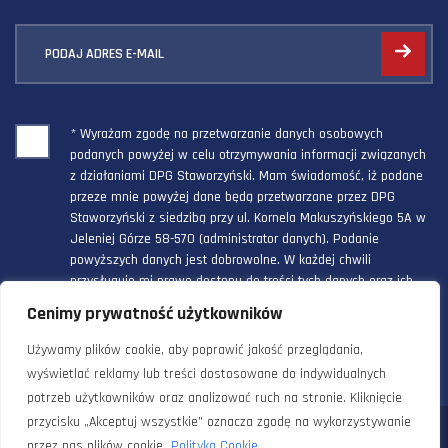
PODAJ ADRES E-MAIL
* Wyrażam zgodę na przetwarzanie danych osobowych
podanych powyżej w celu otrzymywania informacji związanych
z działaniami DPG Staworzyński. Mam świadomość, iż podane
przeze mnie powyżej dane będą przetwarzane przez DPG
Staworzyński z siedzibą przy ul. Kornela Makuszyńskiego 5A w
Jeleniej Górze 58-570 (administrator danych). Podanie
powyższych danych jest dobrowolne. W każdej chwili
przysługuje mi prawo dostępu do treści tych danych oraz ich
poprawienia, a powyższa zgoda może być odwołana w każdym
Cenimy prywatność użytkowników
czasie.
Używamy plików cookie, aby poprawić jakość przeglądania,
wyświetlać reklamy lub treści dostosowane do indywidualnych
potrzeb użytkowników oraz analizować ruch na stronie. Kliknięcie
przycisku „Akceptuj wszystkie” oznacza zgodę na wykorzystywanie
© 2024 Doradztwo Przemysłowo Gospodarcze Staworzyński. Wszelkie
przez nas plików cookie.
Polityka Cookie