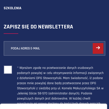
SZKOLENIA
ZAPISZ SIĘ DO NEWSLETTERA
PODAJ ADRES E-MAIL
* Wyrażam zgodę na przetwarzanie danych osobowych
podanych powyżej w celu otrzymywania informacji związanych
z działaniami DPG Staworzyński. Mam świadomość, iż podane
przeze mnie powyżej dane będą przetwarzane przez DPG
Staworzyński z siedzibą przy ul. Kornela Makuszyńskiego 5A w
Jeleniej Górze 58-570 (administrator danych). Podanie
powyższych danych jest dobrowolne. W każdej chwili
przysługuje mi prawo dostępu do treści tych danych oraz ich
poprawienia, a powyższa zgoda może być odwołana w każdym