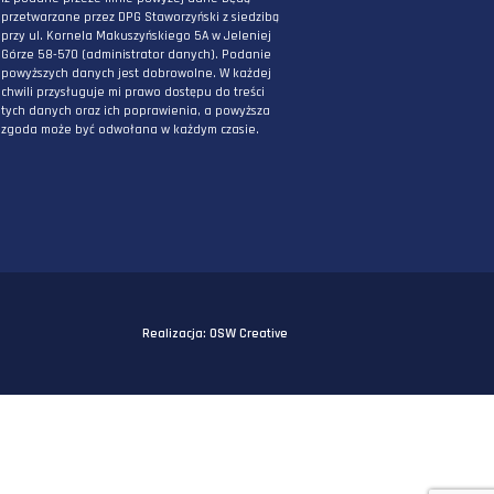
PODAJ ADRES E-MAIL
* Wyrażam zgodę na przetwarzanie danych
osobowych podanych powyżej w celu
otrzymywania informacji związanych z
działaniami DPG Staworzyński. Mam świadomo
iż podane przeze mnie powyżej dane będą
przetwarzane przez DPG Staworzyński z siedzi
przy ul. Kornela Makuszyńskiego 5A w Jeleniej
Górze 58-570 (administrator danych). Podanie
powyższych danych jest dobrowolne. W każdej
chwili przysługuje mi prawo dostępu do treści
tych danych oraz ich poprawienia, a powyższa
zgoda może być odwołana w każdym czasie.