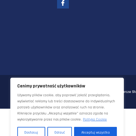
58-570 JELENIA GÓRA
UL. KORNELA MAKUSZYŃSKIEGO 
TEL:
+48 22 290 5544
EMAIL:
INFO@STAWORZYNSKI.C