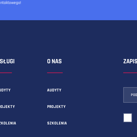
ormularza kontaktowego!
USŁUGI
O NAS