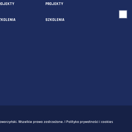
USŁUGI
O NAS
AUDYTY
AUDYTY
5A
PROJEKTY
PROJEKTY
SZKOLENIA
SZKOLENIA
OM