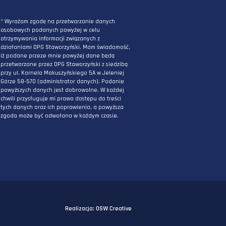
ZAPISZ SIĘ DO NEWSLETTERA
PODAJ ADRES E-MAIL
* Wyrażam zgodę na przetwarzanie danych
osobowych podanych powyżej w celu
otrzymywania informacji związanych z
działaniami DPG Staworzyński. Mam świadomo
iż podane przeze mnie powyżej dane będą
przetwarzane przez DPG Staworzyński z siedzi
przy ul. Kornela Makuszyńskiego 5A w Jeleniej
Górze 58-570 (administrator danych). Podanie
powyższych danych jest dobrowolne. W każdej