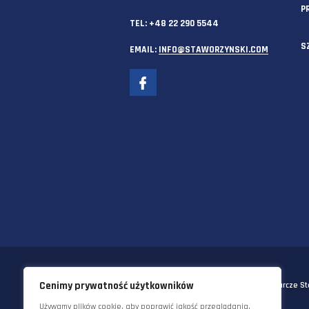
SIEDZIBA GŁÓWNA
58-570 JELENIA GÓRA
UL. KORNELA MAKUSZYŃSKIEGO 
TEL:
+48 22 290 5544
EMAIL:
INFO@STAWORZYNSKI.C