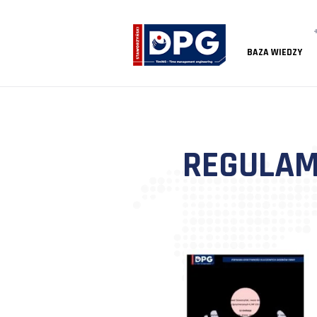
BAZA
REGU