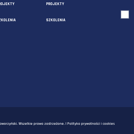
USŁUGI
O NAS
AUDYTY
AUDYTY
5A
PROJEKTY
PROJEKTY
SZKOLENIA
SZKOLENIA
OM