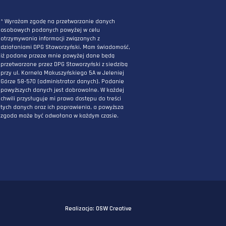
ZAPISZ SIĘ DO NEWSLETTERA
PODAJ ADRES E-MAIL
* Wyrażam zgodę na przetwarzanie danych
osobowych podanych powyżej w celu
otrzymywania informacji związanych z
działaniami DPG Staworzyński. Mam świadomo
iż podane przeze mnie powyżej dane będą
przetwarzane przez DPG Staworzyński z siedzi
przy ul. Kornela Makuszyńskiego 5A w Jeleniej
Górze 58-570 (administrator danych). Podanie
powyższych danych jest dobrowolne. W każdej