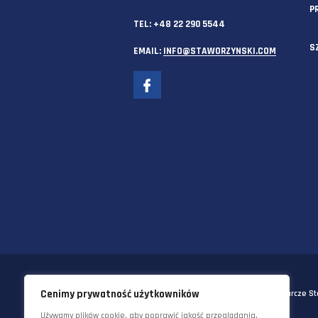
SIEDZIBA GŁÓWNA
58-570 JELENIA GÓRA
UL. KORNELA MAKUSZYŃSKIEGO 
TEL:
+48 22 290 5544
EMAIL:
INFO@STAWORZYNSKI.C