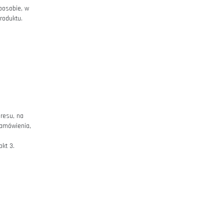
 funkcjonowaniu Sklepu
urą techniczną Klienta.
ę w asortymencie Sklepu możliwe
 adresowych umożliwiających
ort, dostarczenie i usługi
ia woli związania się Umową
ączna cena obejmująca wszystkie
j) ceny, informacja o sposobie, w
ana w Sklepie w opisie Produktu.