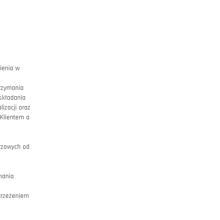
orcy Zamówienia oraz adresu, na
 inne niż dane odbiorcy Zamówienia,
ny w wiadomości e-mail,
, z zastrzeżeniem § 8 pkt 3.