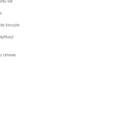
 (w ramach Sklepu), bez
na odległość do chwili zawarcia
a Umowy Sprzedaży Produktu lub
 Zamówieniach w Sklepie.
przez dodanie Produktów do Koszyka
żliwość ustalenia i modyfikacji
lepu internetowego. Przez Umowę