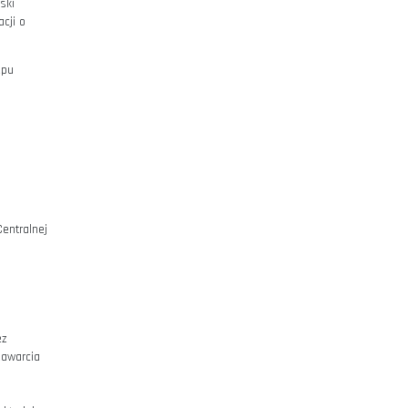
t przez Paweł Staworzyński
nej Ewidencji i Informacji o
sady korzystania ze Sklepu
nio z jej działalnością
orzyński, wpisaną do Centralnej
7503, REGON 230904019
yznaje zdolność prawną,