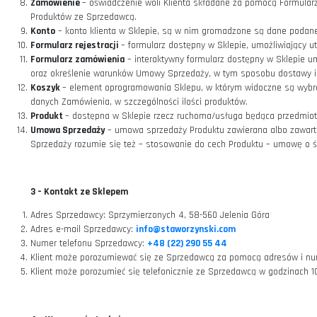
wykonująca we własnym imieniu działalność gospodarczą, k
Sklep
– sklep internetowy prowadzony przez Sprzedawcę 
Umowa zawarta na odległość
– umowa zawarta z Klientem 
jednoczesnej fizycznej obecności stron, z wyłącznym wykor
umowy włącznie.
Regulamin
– niniejszy regulamin Sklepu.
Zamówienie
– oświadczenie woli Klienta składane za pom
Produktów ze Sprzedawcą.
Konto
– konto klienta w Sklepie, są w nim gromadzone są d
Formularz rejestracji
– formularz dostępny w Sklepie, umoż
Formularz zamówienia
– interaktywny formularz dostępny 
oraz określenie warunków Umowy Sprzedaży, w tym sposobu
Koszyk
– element oprogramowania Sklepu, w którym widoczne
danych Zamówienia, w szczególności ilości produktów.
Produkt
– dostępna w Sklepie rzecz ruchoma/usługa będą
Umowa Sprzedaży
– umowa sprzedaży Produktu zawierana 
Sprzedaży rozumie się też – stosowanie do cech Produktu 