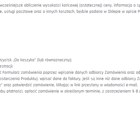
esie nie ponosi odpowiedzialności za zakłócenia w tym przerwy w
zecich lub niekompatybilnością Sklepu internetowego z infrastrukt
nta. Składanie zamówień przez Klienta na Produkty znajdujące si
 6 Regulaminu albo przez podanie niezbędnych danych osobowych i
enami brutto (uwzględniają podatek VAT).
ada się cena za Produkt oraz koszt dostawy (w tym opłaty za transp
klepu w trakcie składania Zamówienia, w tym także w chwili wyrażen
ie usług na czas nieoznaczony końcową (ostateczną) ceną jest ł
niając, na wcześniejsze obliczenie wysokości końcowej (ostateczne
, dostarczenie, usługi pocztowe oraz o innych kosztach, będzie pod