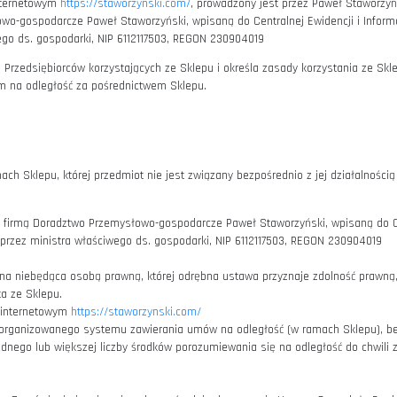
d adresem internetowym
https://staworzynski.com/
, prowadzony jes
 Przemysłowo-gospodarcze Paweł Staworzyński, wpisaną do Central
tra właściwego ds. gospodarki, NIP 6112117503, REGON 230904019
w, jak i do Przedsiębiorców korzystających ze Sklepu i określa za
ży z Klientem na odległość za pośrednictwem Sklepu.
owę w ramach Sklepu, której przedmiot nie jest związany bezpośred
podarczą pod firmą Doradztwo Przemysłowo-gospodarcze Paweł Staw
 prowadzonej przez ministra właściwego ds. gospodarki, NIP 611211
wem Sklepu.
a organizacyjna niebędąca osobą prawną, której odrębna ustawa prz