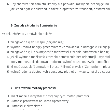
5 –
Informacje ogólne
Sprzedawca w najszerszym dopuszczalnym przez prawo zakr
spowodowane siłą wyższą, niedozwolonym działaniem osób tr
Przeglądanie asortymentu Sklepu nie wymaga zakładania Ko
jest albo po założeniu Konta zgodnie z postanowieniami §
realizację Zamówienia bez zakładania Konta.
Ceny podane w Sklepie są podane w polskich złotych i są c
Na końcową (ostateczną) kwotę do zapłaty przez Klienta skł
pocztowe), o której Klient jest informowany na stronach S
Sprzedaży.
W przypadku Umowy obejmującej prenumeratę lub świadczen
płatności za okres rozliczeniowy.
Gdy charakter przedmiotu Umowy nie pozwala, rozsądnie oce
jaki cena będzie obliczana, a także o opłatach za transport
6-
Zasady składania Zamówienia