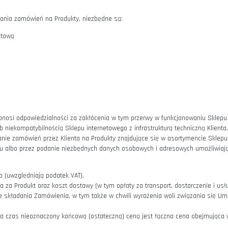
resów i numerów telefonów podanych w niniejszym paragrafie.
godzinach 10:00-16:00
u oraz składania zamówień na Produkty, niezbędne są:
darką internetową