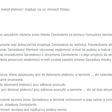
 kliknąć przycisk „Do koszyka” (lub równoznaczny);
ia bez rejestracji;
cji – wypełnić Formularz zamówienia poprzez wpisanie danych odbi
i (sposób dostarczenia Produktu), wpisać dane do faktury, jeśli są
wiam i płacę” oraz potwierdzić zamówienie, klikając w link przesła
ci od sposobu płatności, opłacić zamówienie w określonym terminie
towalnych metod płatności znajdują się za stronach Sklepu.