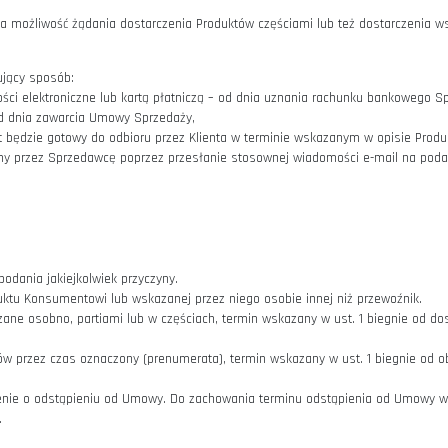
następuje po uprzednim złożeniu przez Klienta Zamówienia za p
 jego otrzymanie oraz jednocześnie przyjmuje Zamówienie do reali
ez przesłanie przez Sprzedawcę Klientowi stosownej wiadomości e-ma
era co najmniej oświadczenia Sprzedawcy o otrzymaniu Zamówienia i 
ania przez Klienta powyższej wiadomości e-mail zostaje zawarta 
ci kartą płatniczą, Klient obowiązany jest do dokonania płatności w
ówienie zostanie anulowane.
iązany jest do dokonania płatności przy odbiorze przesyłki.
 obowiązany jest dokonać płatności przy odbiorze przesyłki w termi
sty, Produkt zostanie wysłany przez Sprzedawcę w terminie wskazan
Klienta podczas składania Zamówienia.