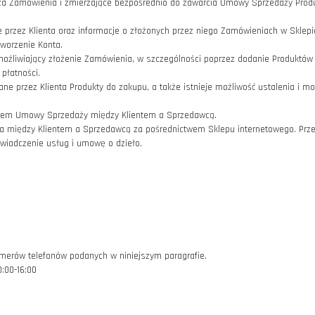
tóra korzysta ze Sklepu.
pod adresem internetowym
https://staworzynski.com/
w ramach zorganizowanego systemu zawierania umów na odległość
zystaniem jednego lub większej liczby środków porozumiewania się 
ocą Formularza Zamówienia i zmierzające bezpośrednio do zawarci
ane podane przez Klienta oraz informacje o złożonych przez niego
liwiający utworzenie Konta.
w Sklepie umożliwiający złożenie Zamówienia, w szczególności po
 dostawy i płatności.
 są wybrane przez Klienta Produkty do zakupu, a także istnieje mo
ca przedmiotem Umowy Sprzedaży między Klientem a Sprzedawcą.
albo zawarta między Klientem a Sprzedawcą za pośrednictwem Sk
– umowę o świadczenie usług i umowę o dzieło.