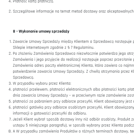
W celu złożenia Zamówienia należy:
zalogować się do Sklepu (opcjonalnie);
wybrać Produkt będący przedmiotem Zamówienia, a następnie
zalogować się lub skorzystać z możliwości złożenia Zamówien
jeżeli wybrano możliwość złożenia Zamówienia bez rejestra
który ma nastąpić dostawa Produktu, wybrać rodzaj przesyłk
kliknąć przycisk “Zamawiam i płacę”/kliknąć przycisk “Zama
wybrać jeden z dostępnych sposobów płatności i w zależnoś
7 –
Oferowane metody płatności
Klient może skorzystać z następujących metod płatności:
Płatność przelewem na konto Sprzedawcy
Płatności elektroniczne
Płatność kartą płatniczą.
Szczegółowe informacje na temat metod dostawy oraz akcep