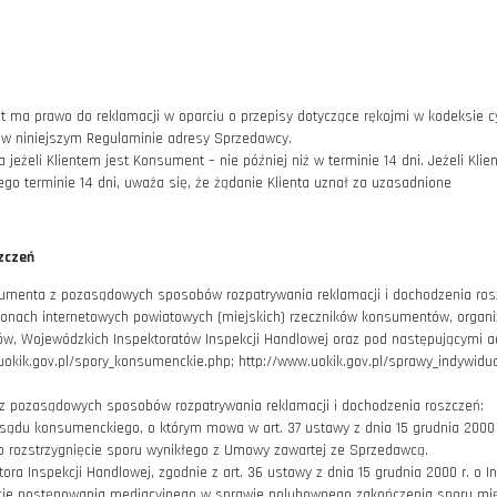
dostawy, terminem dostawy jest najdłuższy podany termin.
, Klient ma możliwość żądania dostarczenia Produktów częściami 
się w następujący sposób:
wem, płatności elektroniczne lub kartą płatniczą – od dnia uznan
obraniem – od dnia zawarcia Umowy Sprzedaży,
ktu, Produkt będzie gotowy do odbioru przez Klienta w terminie ws
 poinformowany przez Sprzedawcę poprzez przesłanie stosownej wi
ienta.
daży bez podania jakiejkolwiek przyczyny.
rczenia Produktu Konsumentowi lub wskazanej przez niego osobie in
są dostarczane osobno, partiami lub w częściach, termin wskazany