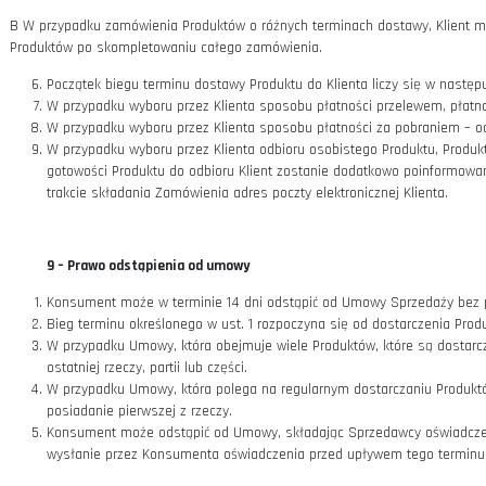
8 –
Wykonanie umowy sprzedaży
Zawarcie Umowy Sprzedaży między Klientem a Sprzedawcą 
Sklepie internetowym zgodnie z § 7 Regulaminu.
Po złożeniu Zamówienia Sprzedawca niezwłocznie potwierdza
Zamówienia i jego przyjęcie do realizacji następuje poprz
Zamówienia adres poczty elektronicznej Klienta, która zawi
potwierdzenie zawarcia Umowy Sprzedaży. Z chwilą otrzym
Sprzedawcą.
W przypadku wyboru przez Klienta:
płatności przelewem, płatności elektronicznych albo płatnoś
dnia zawarcia Umowy Sprzedaży – w przeciwnym razie zam
płatności za pobraniem przy odbiorze przesyłki, Klient obow
płatności gotówką przy odbiorze osobistym przesyłki, Klient
informacji o gotowości przesyłki do odbioru.
Jeżeli Klient wybrał sposób dostawy inny niż odbiór osobi
ustępu 5 niniejszego paragrafu), w sposób wybrany przez 