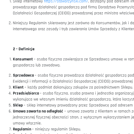
1 –
Postanowienia wstępne
Sklep internetowy
https://staworzynski.com/
, dostępny po
prowadzącego działalność gospodarczą pod firmą Doradztwo
Działalności Gospodarczej (CEIDG) prowadzonej przez minis
Niniejszy Regulamin skierowany jest zarówno do Konsumentó
internetowego oraz zasady i tryb zawierania Umów Sprzeda
2 –
Definicje
Konsument
– osoba fizyczna zawierająca ze Sprzedawcą um
gospodarczą lub zawodową.
Sprzedawca
– osoba fizyczna prowadząca działalność gos
Ewidencji i Informacji o Działalności Gospodarczej (CEIDG)
Klient
– każdy podmiot dokonujący zakupów za pośrednict
Przedsiębiorca
– osoba fizyczna, osoba prawna i jednostk