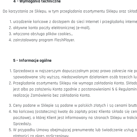
3 –
Kontakt ze Sklepem
Adres Sprzedawcy: Sprzymierzonych 4, 58-560 Jelenia Góra
Adres e-mail Sprzedawcy:
info@staworzynski.com
Numer telefonu Sprzedawcy:
+48 (22) 290 55 44
Klient może porozumiewać się ze Sprzedawcą za pomocą ad
Klient może porozumieć się telefonicznie ze Sprzedawcą w 
4 –
Wymagania techniczne
Do korzystania ze Sklepu, w tym przeglądania asortymentu Sklep
urządzenie końcowe z dostępem do sieci Internet i przeglą
aktywne konto poczty elektronicznej (e-mail),
włączona obsługa plików cookies,,
zainstalowany program FlashPlayer.