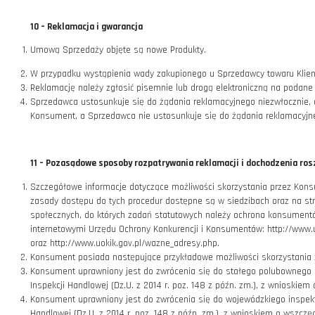
A W przypadku zamówienia Produktów o różnych terminach 
B W przypadku zamówienia Produktów o różnych terminach dostawy
Produktów po skompletowaniu całego zamówienia.
Początek biegu terminu dostawy Produktu do Klienta liczy 
W przypadku wyboru przez Klienta sposobu płatności przele
W przypadku wyboru przez Klienta sposobu płatności za p
W przypadku wyboru przez Klienta odbioru osobistego Produ
gotowości Produktu do odbioru Klient zostanie dodatkowo
trakcie składania Zamówienia adres poczty elektronicznej Kl
9 –
Prawo odstąpienia od umowy
Konsument może w terminie 14 dni odstąpić od Umowy Sprze
Bieg terminu określonego w ust. 1 rozpoczyna się od dosta
W przypadku Umowy, która obejmuje wiele Produktów, które 
ostatniej rzeczy, partii lub części.