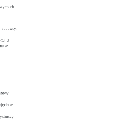
omocą Formularza zamówienia w
zacji. Potwierdzenie otrzymania
il na podany w trakcie składania
o jego przyjęciu do realizacji oraz
Umowa Sprzedaży między Klientem a
 terminie …. dni kalendarzowych od
nie …. dni od dnia otrzymania
ym w jego opisie (z zastrzeżeniem