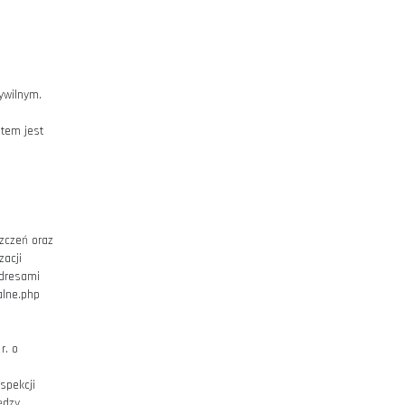
lub też dostarczenia wszystkich
ia rachunku bankowego Sprzedawcy.
kazanym w opisie Produktu. O
adomości e-mail na podany w
nej niż przewoźnik.
 w ust. 1 biegnie od dostawy