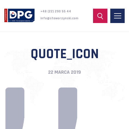
+48 (22) 290 55 44
info@staworzynski.com
QUOTE_ICON
22 MARCA 2019