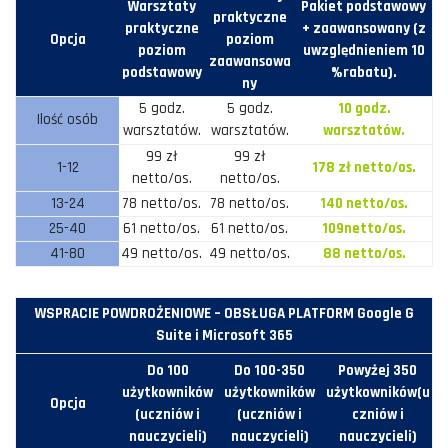
Warsztaty
Pakiet podstawowy
praktyczne
praktyczne
+ zaawansowany (z
Opcja
poziom
poziom
uwzględnieniem 10
zaawansowa
podstawowy
%rabatu).
ny
5 godz.
5 godz.
10 godz.
Ilość osób
warsztatów.
warsztatów.
warsztatów.
99 zł
99 zł
1-12
178 zł netto/os.
netto/os.
netto/os.
13-24
78 netto/os.
78 netto/os.
140 netto/os.
25-40
61 netto/os.
61 netto/os.
109netto/os.
41-80
49 netto/os.
49 netto/os.
88 netto/os.
WSPRACIE POWDROŻENIOWE – OBSŁUGA PLATFORM Google G
Suite i Microsoft 365
Do 100
Do 100-350
Powyżej 350
użytkowników
użytkowników
użytkowników(u
Opcja
(uczniów i
(uczniów i
czniów i
nauczycieli)
nauczycieli)
nauczycieli)