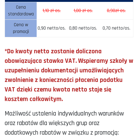
Cena
1,10 zł os.
1,00 zł os.
0,90zł os.
standardowa
Cena w
0,90 netto/os.
0,80 netto/os.
0,70 netto/os.
promocji
*Do kwoty netto zostanie doliczona
obowiązująca stawka VAT. Wspieramy szkoły w
uzupełnieniu dokumentacji umożliwiających
zwolnienie z konieczności płacenia podatku
VAT dzięki czemu kwota netto staje się
kosztem całkowitym.
Możliwość ustalenia indywidualnych warunków
oraz rabatów dla większych grup oraz
dodatkowych rabatów w związku z promocją: