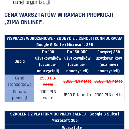
całej organizacji.
CENA WARSZTATÓW W RAMACH PROMOCJI
„ZIMA ONLINE!”.
WSPRACIE WDROŻENIOWE – ZDOBYCIE LICENCJI I KONFIGURACJA
Google G Suite i Microsoft 365
Do 100
Do 150-350
Powyżej 350
użytkowników
użytkowników
użytkowników
Opcja
(uczniów i
(uczniów i
(uczniów i
nauczycieli)
nauczycieli)
nauczycieli)
Cena
2500 PLN
3000 PLN netto
3500 PLN netto
standardowa
netto
Cena w
1000 PLN
1500 PLN netto
2000 PLN netto
promocji
netto
SZKOLENIE Z PLATFORM DO PRACY ZALNEJ – Google G Suite i
Microsoft 365
Warsztaty