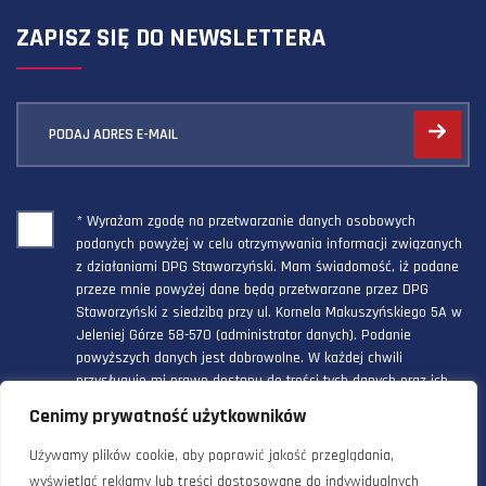
ZAPISZ SIĘ DO NEWSLETTERA
PODAJ ADRES E-MAIL
* Wyrażam zgodę na przetwarzanie danych osobowych
podanych powyżej w celu otrzymywania informacji związanych
z działaniami DPG Staworzyński. Mam świadomość, iż podane
przeze mnie powyżej dane będą przetwarzane przez DPG
Staworzyński z siedzibą przy ul. Kornela Makuszyńskiego 5A w
Jeleniej Górze 58-570 (administrator danych). Podanie
powyższych danych jest dobrowolne. W każdej chwili
przysługuje mi prawo dostępu do treści tych danych oraz ich
poprawienia, a powyższa zgoda może być odwołana w każdym
Cenimy prywatność użytkowników
czasie.
Używamy plików cookie, aby poprawić jakość przeglądania,
wyświetlać reklamy lub treści dostosowane do indywidualnych