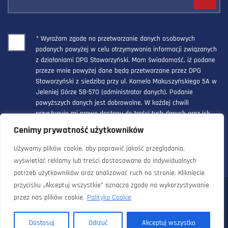
* Wyrażam zgodę na przetwarzanie danych osobowych
podanych powyżej w celu otrzymywania informacji związanych
z działaniami DPG Staworzyński. Mam świadomość, iż podane
przeze mnie powyżej dane będą przetwarzane przez DPG
Staworzyński z siedzibą przy ul. Kornela Makuszyńskiego 5A w
Jeleniej Górze 58-570 (administrator danych). Podanie
powyższych danych jest dobrowolne. W każdej chwili
przysługuje mi prawo dostępu do treści tych danych oraz ich
poprawienia, a powyższa zgoda może być odwołana w każdym
Cenimy prywatność użytkowników
czasie.
Używamy plików cookie, aby poprawić jakość przeglądania,
wyświetlać reklamy lub treści dostosowane do indywidualnych
potrzeb użytkowników oraz analizować ruch na stronie. Kliknięcie
przycisku „Akceptuj wszystkie” oznacza zgodę na wykorzystywanie
© 2024 Doradztwo Przemysłowo Gospodarcze Staworzyński. Wszelkie
przez nas plików cookie.
Polityka Cookie
prawa zastrzeżone. |
Polityka prywatności i cookies
Dostosuj
Odrzuć
Akceptuj wszystko
Realizacja:
OSW Creative