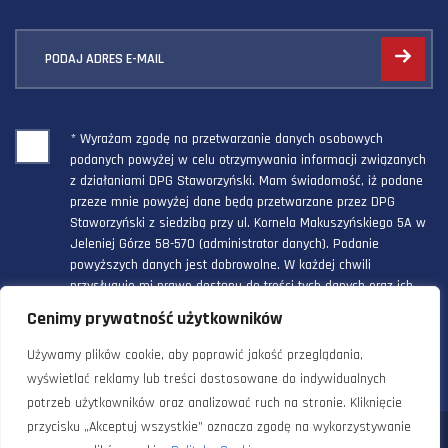
PODAJ ADRES E-MAIL
* Wyrażam zgodę na przetwarzanie danych osobowych
podanych powyżej w celu otrzymywania informacji związanych
z działaniami DPG Staworzyński. Mam świadomość, iż podane
przeze mnie powyżej dane będą przetwarzane przez DPG
Staworzyński z siedzibą przy ul. Kornela Makuszyńskiego 5A w
Jeleniej Górze 58-570 (administrator danych). Podanie
powyższych danych jest dobrowolne. W każdej chwili
przysługuje mi prawo dostępu do treści tych danych oraz ich
poprawienia, a powyższa zgoda może być odwołana w każdym
Cenimy prywatność użytkowników
czasie.
Używamy plików cookie, aby poprawić jakość przeglądania,
wyświetlać reklamy lub treści dostosowane do indywidualnych
potrzeb użytkowników oraz analizować ruch na stronie. Kliknięcie
przycisku „Akceptuj wszystkie” oznacza zgodę na wykorzystywanie
© 2024 Doradztwo Przemysłowo Gospodarcze Staworzyński. Wszelkie