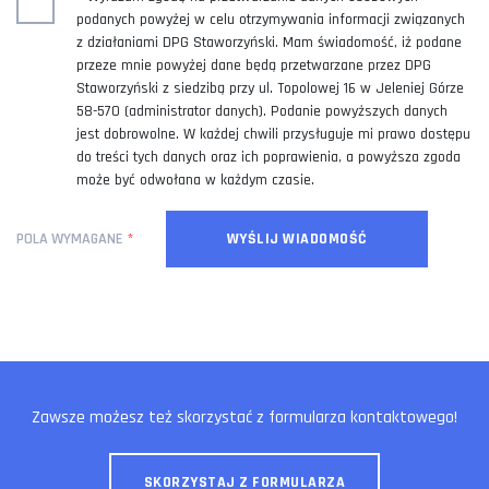
podanych powyżej w celu otrzymywania informacji związanych
z działaniami DPG Staworzyński. Mam świadomość, iż podane
przeze mnie powyżej dane będą przetwarzane przez DPG
Staworzyński z siedzibą przy ul. Topolowej 16 w Jeleniej Górze
58-570 (administrator danych). Podanie powyższych danych
jest dobrowolne. W każdej chwili przysługuje mi prawo dostępu
do treści tych danych oraz ich poprawienia, a powyższa zgoda
może być odwołana w każdym czasie.
POLA WYMAGANE
Zawsze możesz też skorzystać z formularza kontaktowego!
SKORZYSTAJ Z FORMULARZA