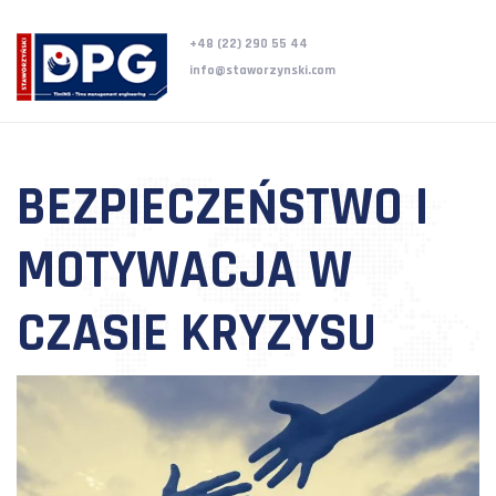
+48 (22) 290 55 44
info@staworzynski.com
BEZPIECZEŃSTWO I
MOTYWACJA W
CZASIE KRYZYSU