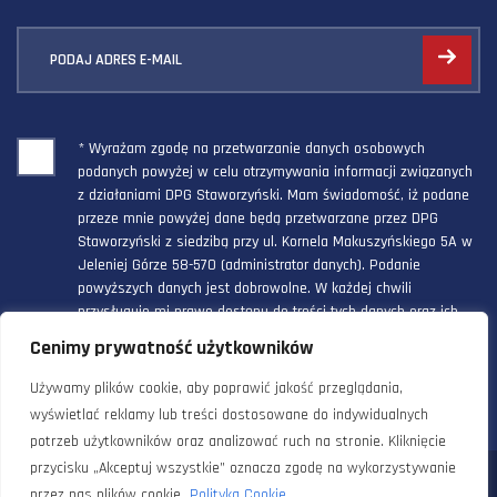
PODAJ ADRES E-MAIL
* Wyrażam zgodę na przetwarzanie danych osobowych
podanych powyżej w celu otrzymywania informacji związanych
z działaniami DPG Staworzyński. Mam świadomość, iż podane
przeze mnie powyżej dane będą przetwarzane przez DPG
Staworzyński z siedzibą przy ul. Kornela Makuszyńskiego 5A w
Jeleniej Górze 58-570 (administrator danych). Podanie
powyższych danych jest dobrowolne. W każdej chwili
przysługuje mi prawo dostępu do treści tych danych oraz ich
poprawienia, a powyższa zgoda może być odwołana w każdym
Cenimy prywatność użytkowników
czasie.
Używamy plików cookie, aby poprawić jakość przeglądania,
wyświetlać reklamy lub treści dostosowane do indywidualnych
potrzeb użytkowników oraz analizować ruch na stronie. Kliknięcie
przycisku „Akceptuj wszystkie” oznacza zgodę na wykorzystywanie
© 2024 Doradztwo Przemysłowo Gospodarcze Staworzyński. Wszelkie
przez nas plików cookie.
Polityka Cookie