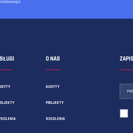
ormularza kontaktowego!
USŁUGI
O NAS