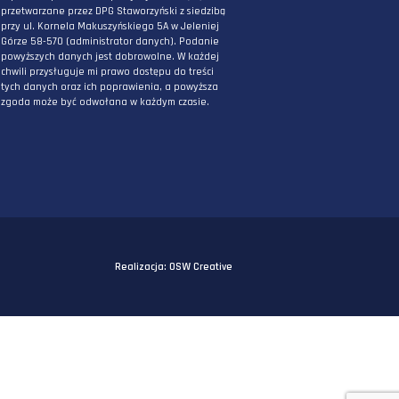
PODAJ ADRES E-MAIL
* Wyrażam zgodę na przetwarzanie danych
osobowych podanych powyżej w celu
otrzymywania informacji związanych z
działaniami DPG Staworzyński. Mam świadomo
iż podane przeze mnie powyżej dane będą
przetwarzane przez DPG Staworzyński z siedzi
przy ul. Kornela Makuszyńskiego 5A w Jeleniej
Górze 58-570 (administrator danych). Podanie
powyższych danych jest dobrowolne. W każdej
chwili przysługuje mi prawo dostępu do treści
tych danych oraz ich poprawienia, a powyższa
zgoda może być odwołana w każdym czasie.