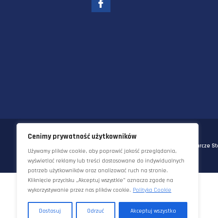
58-570 JELENIA GÓRA
UL. KORNELA MAKUSZYŃSKIEGO 
TEL:
+48 22 290 5544
EMAIL:
INFO@STAWORZYNSKI.C