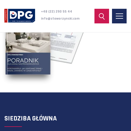
+48 (22) 290 55 44
info@staworzynski.com
SIEDZIBA GŁÓWNA